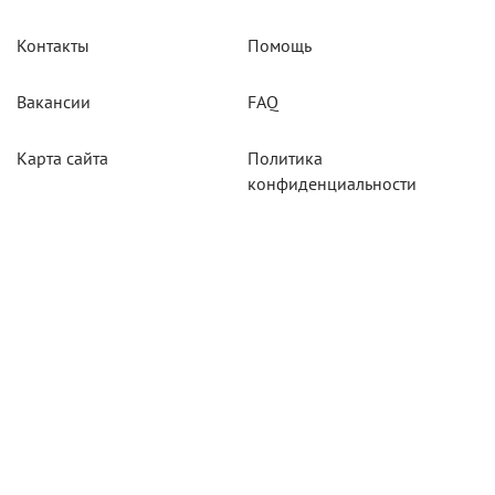
Контакты
Помощь
Вакансии
FAQ
Карта сайта
Политика
конфиденциальности
Акции
Системы мониторинга
Оборудование
Агротехнологии
Карты для тахографов
Навигационнное
оборудование
Тахографическое
оборудование