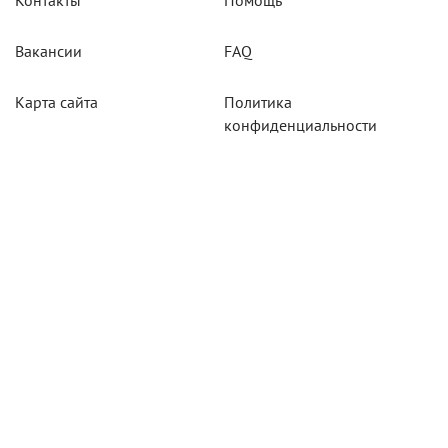
Контакты
Помощь
Вакансии
FAQ
Карта сайта
Политика
конфиденциальности
Акции
Системы мониторинга
Оборудование
Агротехнологии
Карты для тахографов
Навигационнное
оборудование
Тахографическое
оборудование