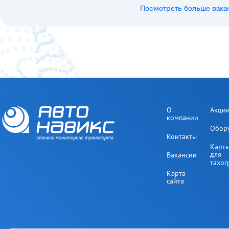
Посмотреть больше вакан
О
Акци
компании
Обор
Контакты
Карт
для
Вакансии
тахог
Карта
сайта