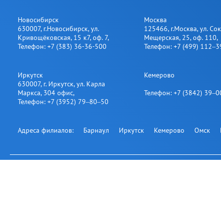
Новосибирск
Москва
630007
,
г.Новосибирск
,
ул.
125466
,
г.Москва
,
ул. Со
Кривощёковская, 15 к7, оф. 7
,
Мещерская, 25​, оф. 110
,
Телефон:
+7 (383) 36-36-500
Телефон:
+7 (499) 112‒
Иркутск
Кемерово
630007
,
г. Иркутск
,
ул. Карла
Маркса, 304 офис
,
Телефон:
+7 (3842) 39‒
Телефон:
+7 (3952) 79‒80‒50
Адреса филиалов:
Барнаул
Иркутск
Кемерово
Омск
Подпишитесь на нашу рассылку:
Офис на карте