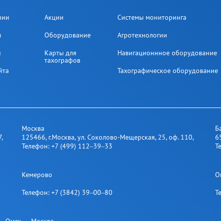
нии
Акции
Системы мониторинга
ы
Оборудование
Агротехнологии
и
Карты для
Навигационнное оборудование
тахографов
йта
Тахографическое оборудование
Москва
Б
7
,
125466
,
г.Москва
,
ул. Соколово-Мещерская, 25​, оф. 110
,
6
Телефон:
+7 (499) 112‒39‒33
Т
Кемерово
О
Телефон:
+7 (3842) 39‒00‒80
Т