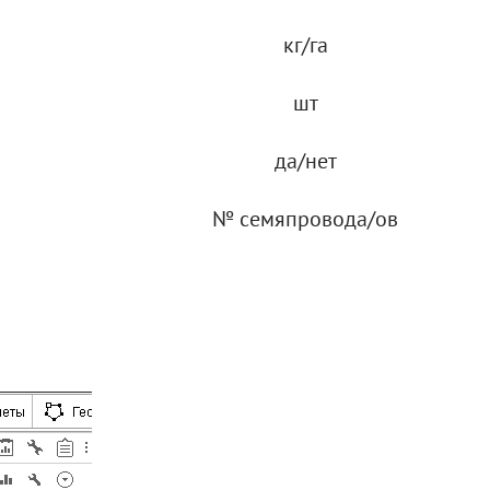
кг/га
шт
да/нет
№ семяпровода/ов