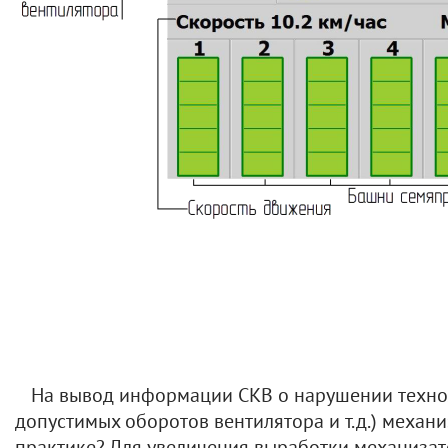
На вывод информации СКВ о нарушении технол
допустимых оборотов вентилятора и т.д.) механ
практике? Для увеличения выработки механизат