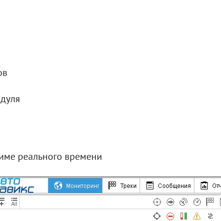
ов
одуля
жиме реального времени