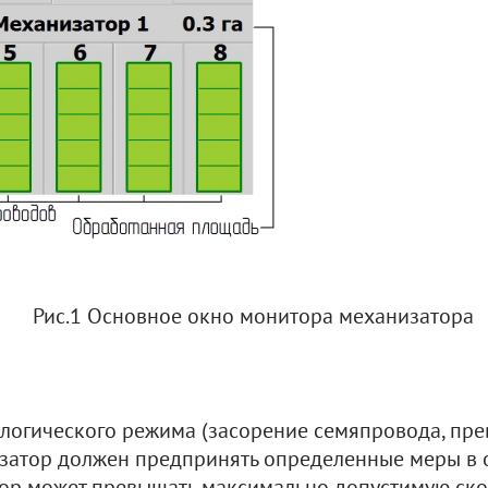
Рис.1 Основное окно монитора механизатора
огического режима (засорение семяпровода, пре
изатор должен предпринять определенные меры в о
ор может превышать максимально допустимую скор