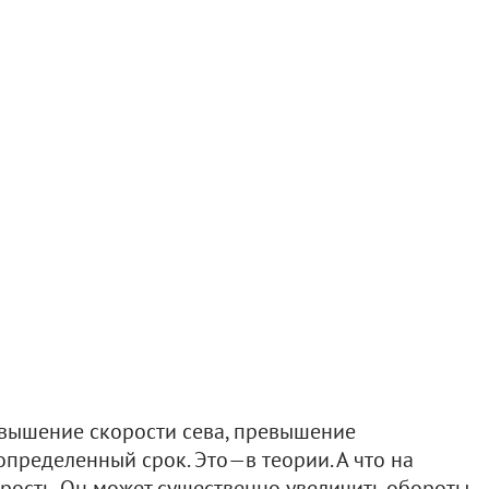
вышение скорости сева, превышение
пределенный срок. Это—в теории. А что на
ость. Он может существенно увеличить обороты