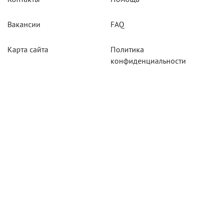
Вакансии
FAQ
Карта сайта
Политика
конфиденциальности
Акции
Системы мониторинга
Оборудование
Агротехнологии
Карты для тахографов
Навигационнное
оборудование
Тахографическое
оборудование