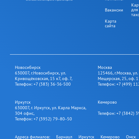
Кар
для
Вакансии
тах
Карта
сайта
Новосибирск
Москва
630007
,
г.Новосибирск
,
ул.
125466
,
г.Москва
,
ул.
Кривощёковская, 15 к7, оф. 7
,
Мещерская, 25​, оф. 
Телефон:
+7 (383) 36-36-500
Телефон:
+7 (499) 1
Иркутск
Кемерово
630007
,
г. Иркутск
,
ул. Карла Маркса,
304 офис
,
Телефон:
+7 (3842) 
Телефон:
+7 (3952) 79‒80‒50
Адреса филиалов:
Барнаул
Иркутск
Кемерово
Омск