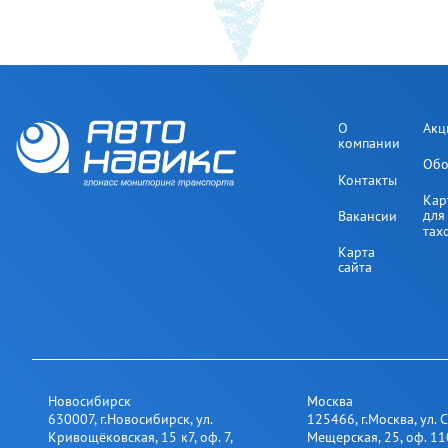
О
Акц
компании
Обо
Контакты
Кар
для
Вакансии
тах
Карта
сайта
Новосибирск
Москва
630007
,
г.Новосибирск
,
ул.
125466
,
г.Москва
,
ул. 
Кривощёковская, 15 к7, оф. 7
,
Мещерская, 25​, оф. 11