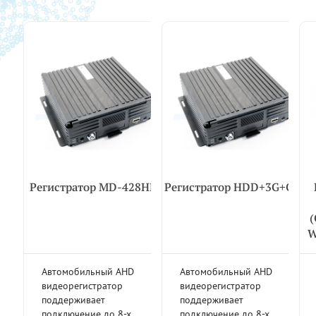
Регистратор MD-428HDD
Регистратор HDD+3G+GPS
(
W
Автомобильный AHD
Автомобильный AHD
видеорегистратор
видеорегистратор
поддерживает
поддерживает
подключение до 8-х
подключение до 8-х