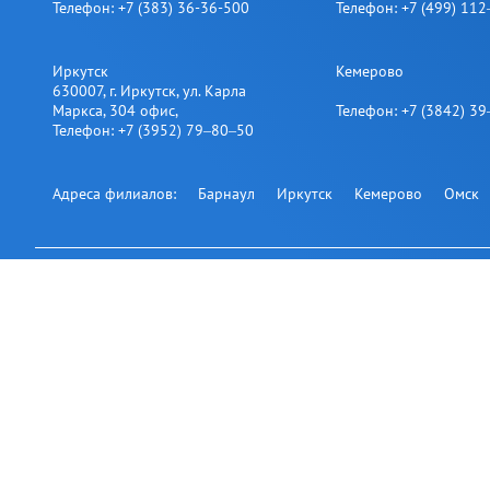
Телефон:
+7 (383) 36-36-500
Телефон:
+7 (499) 11
Иркутск
Кемерово
630007
,
г. Иркутск
,
ул. Карла
Маркса, 304 офис
,
Телефон:
+7 (3842) 3
Телефон:
+7 (3952) 79‒80‒50
Адреса филиалов:
Барнаул
Иркутск
Кемерово
Омск
Подпишитесь на нашу рассылк
Офис на карте
© 2007-2026
АВТОНАВИКС