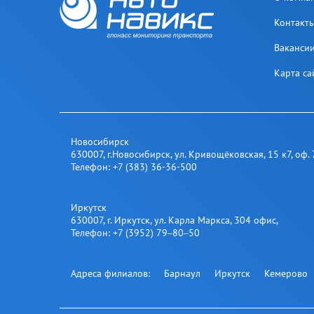
Контакт
Ваканси
Карта са
Новосибирск
630007
,
г.Новосибирск
,
ул. Кривощёковская, 15 к7, оф. 
Телефон:
+7 (383) 36-36-500
Иркутск
630007
,
г. Иркутск
,
ул. Карла Маркса, 304 офис
,
Телефон:
+7 (3952) 79‒80‒50
Адреса филиалов:
Барнаул
Иркутск
Кемерово