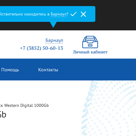
йствительно находитесь в
Барнаул
?
Барнаул
+7 (3852) 50-60-13
Личный кабинет
Помощь
Контакты
к Western Digital 1000Gb
Gb