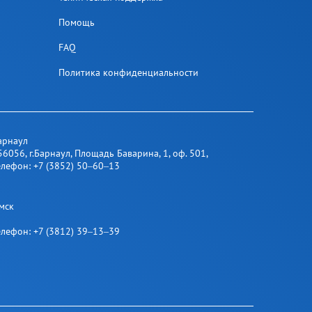
Помощь
FAQ
Политика конфиденциальности
арнаул
56056
,
г.Барнаул
,
​ Площадь Баварина, 1​, оф. 501
,
елефон:
+7 (3852) 50‒60‒13
мск
елефон:
+7 (3812) 39‒13‒39