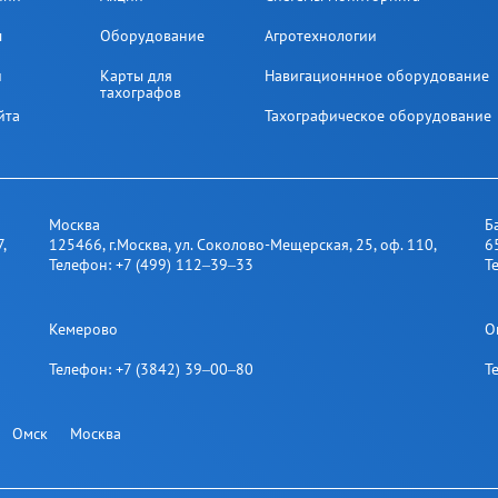
ы
Оборудование
Агротехнологии
и
Карты для
Навигационнное оборудование
тахографов
йта
Тахографическое оборудование
Москва
Б
7
,
125466
,
г.Москва
,
ул. Соколово-Мещерская, 25​, оф. 110
,
6
Телефон:
+7 (499) 112‒39‒33
Т
Кемерово
О
Телефон:
+7 (3842) 39‒00‒80
Т
Омск
Москва