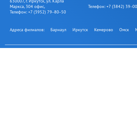
630007
,
г. Иркутск
,
ул. Карла
Маркса, 304 офис
,
Телефон:
+7 (3842) 39‒0
Телефон:
+7 (3952) 79‒80‒50
Адреса филиалов:
Барнаул
Иркутск
Кемерово
Омск
Подпишитесь на нашу рассылку:
Офис на карте
© 2007-2026
АВТОНАВИКС