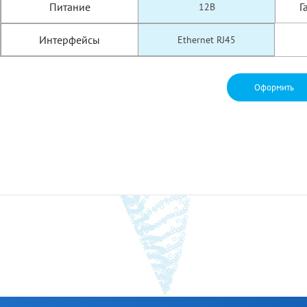
Питание
Г
12В
Интерфейсы
Ethernet RJ45
Оформить