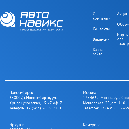
О
Акции
компании
Обору
Контакты
Карты
для
Вакансии
тахог
Карта
сайта
Новосибирск
Москва
630007
,
г.Новосибирск
,
ул.
125466
,
г.Москва
,
ул. Сок
Кривощёковская, 15 к7, оф. 7
,
Мещерская, 25​, оф. 110
,
Телефон:
+7 (383) 36-36-500
Телефон:
+7 (499) 112‒3
Иркутск
Кемерово