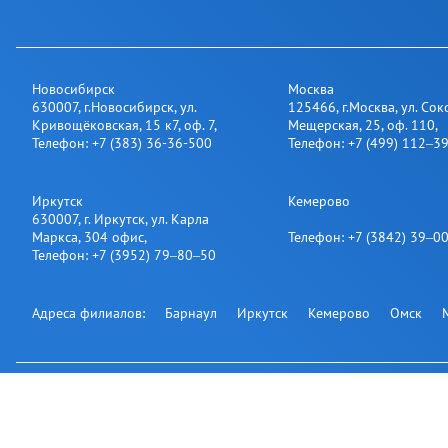
Новосибирск
Москва
630007
,
г.Новосибирск
,
ул.
125466
,
г.Москва
,
ул. Сок
Кривощёковская, 15 к7, оф. 7
,
Мещерская, 25​, оф. 110
,
Телефон:
+7 (383) 36-36-500
Телефон:
+7 (499) 112‒3
Иркутск
Кемерово
630007
,
г. Иркутск
,
ул. Карла
Маркса, 304 офис
,
Телефон:
+7 (3842) 39‒0
Телефон:
+7 (3952) 79‒80‒50
Адреса филиалов:
Барнаул
Иркутск
Кемерово
Омск
Подпишитесь на нашу рассылку: