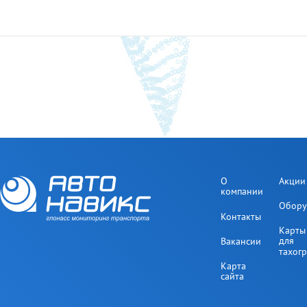
О
Акции
компании
Обору
Контакты
Карты
для
Вакансии
тахог
Карта
сайта