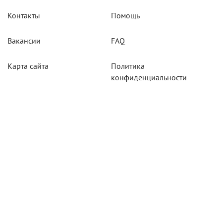
Контакты
Помощь
Вакансии
FAQ
Карта сайта
Политика
конфиденциальности
Акции
Системы мониторинга
Оборудование
Агротехнологии
Карты для тахографов
Навигационнное
оборудование
Тахографическое
оборудование