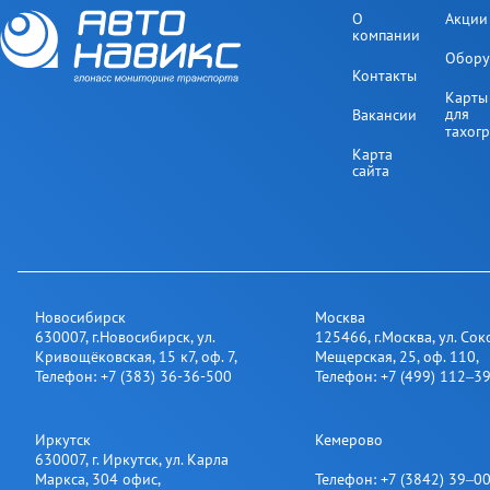
О
Акции
компании
Обору
Контакты
Карты
для
Вакансии
тахог
Карта
сайта
Новосибирск
Москва
630007
,
г.Новосибирск
,
ул.
125466
,
г.Москва
,
ул. Сок
Кривощёковская, 15 к7, оф. 7
,
Мещерская, 25​, оф. 110
,
Телефон:
+7 (383) 36-36-500
Телефон:
+7 (499) 112‒3
Иркутск
Кемерово
630007
,
г. Иркутск
,
ул. Карла
Маркса, 304 офис
,
Телефон:
+7 (3842) 39‒0