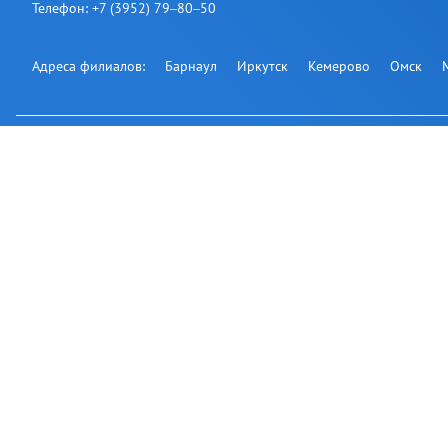
Телефон:
+7 (3952) 79‒80‒50
Адреса филиалов:
Барнаул
Иркутск
Кемерово
Омск
Подпишитесь на нашу рассылку:
Офис на карте
© 2007-2026
АВТОНАВИКС