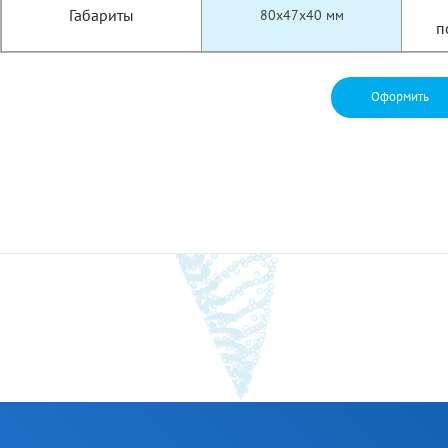
Габариты
80x47x40 мм
п
Оформить