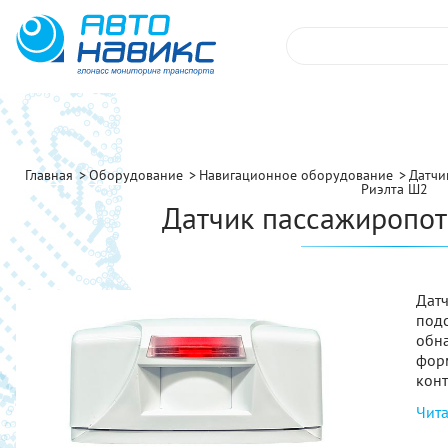
Главная
Оборудование
Навигационное оборудование
Датчи
Риэлта Ш2
Датчик пассажиропот
Дат
под
обн
фор
конт
Чита