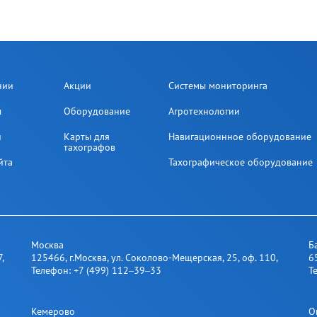
нии
Акции
Системы мониторинга
ы
Оборудование
Агротехнологии
и
Карты для
Навигационнное оборудование
тахографов
йта
Тахографическое оборудование
Москва
Б
7
,
125466
,
г.Москва
,
ул. Соколово-Мещерская, 25​, оф. 110
,
6
Телефон:
+7 (499) 112‒39‒33
Т
Кемерово
О