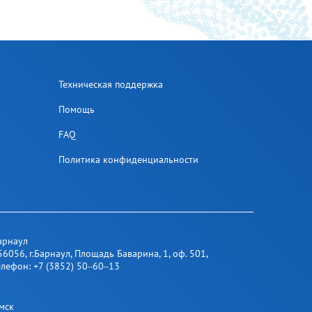
Техническая поддержка
Помощь
FAQ
Политика конфиденциальности
арнаул
56056
,
г.Барнаул
,
​ Площадь Баварина, 1​, оф. 501
,
елефон:
+7 (3852) 50‒60‒13
мск