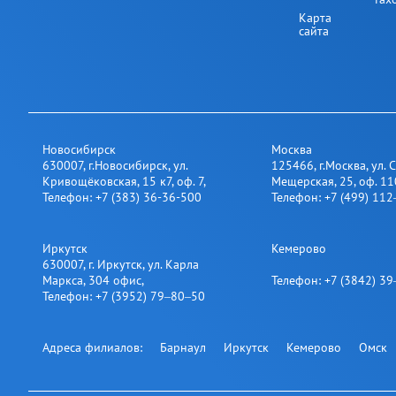
тах
Карта
сайта
Новосибирск
Москва
630007
,
г.Новосибирск
,
ул.
125466
,
г.Москва
,
ул. 
Кривощёковская, 15 к7, оф. 7
,
Мещерская, 25​, оф. 11
Телефон:
+7 (383) 36-36-500
Телефон:
+7 (499) 11
Иркутск
Кемерово
630007
,
г. Иркутск
,
ул. Карла
Маркса, 304 офис
,
Телефон:
+7 (3842) 3
Телефон:
+7 (3952) 79‒80‒50
Адреса филиалов:
Барнаул
Иркутск
Кемерово
Омск