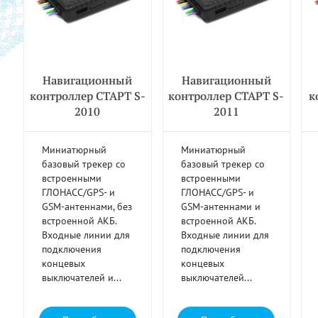
Навигационный
Навигационный
контроллер СТАРТ S-
контроллер СТАРТ S-
к
2010
2011
Миниатюрный
Миниатюрный
базовый трекер со
базовый трекер со
встроенными
встроенными
ГЛОНАСС/GPS- и
ГЛОНАСС/GPS- и
GSM-антеннами, без
GSM-антеннами и
встроенной АКБ.
встроенной АКБ.
Входные линии для
Входные линии для
подключения
подключения
концевых
концевых
выключателей и...
выключателей...