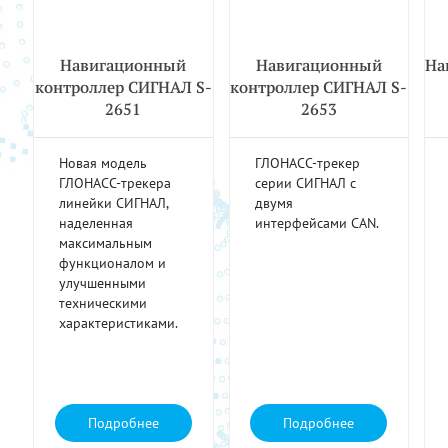
Навигационный
Навигационный
На
контроллер СИГНАЛ S-
контроллер СИГНАЛ S-
2651
2653
Новая модель
ГЛОНАСС-трекер
ГЛОНАСС-трекера
серии СИГНАЛ с
линейки СИГНАЛ,
двумя
наделенная
интерфейсами CAN.
максимальным
функционалом и
улучшенными
техническими
характеристиками.
Подробнее
Подробнее