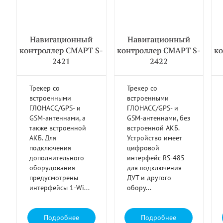
Навигационный
Навигационный
контроллер СМАРТ S-
контроллер СМАРТ S-
ко
2421
2422
Трекер со
Трекер со
встроенными
встроенными
ГЛОНАСС/GPS- и
ГЛОНАСС/GPS- и
GSM-антеннами, а
GSM-антеннами, без
также встроенной
встроенной АКБ.
АКБ. Для
Устройство имеет
подключения
цифровой
дополнительного
интерфейс RS-485
оборудования
для подключения
предусмотрены
ДУТ и другого
интерфейсы 1-Wi...
обору...
Подробнее
Подробнее