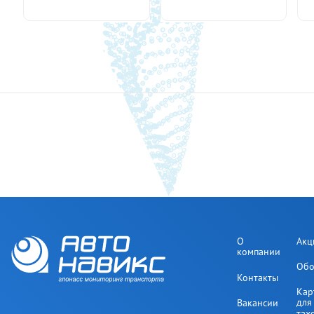
О
Акц
компании
Обо
Контакты
Кар
для
Вакансии