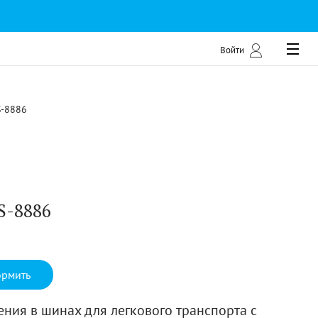
Войти
S-8886
S-8886
рмить
ения в шинах для легкового транспорта с