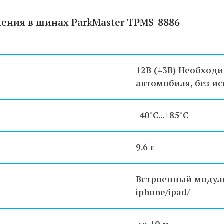
ения в шинах ParkMaster TPMS-8886
12В (±3В) Необход
автомобиля, без и
-40°C...+85°C
9.6 г
Встроенный модуль
iphone/ipad/