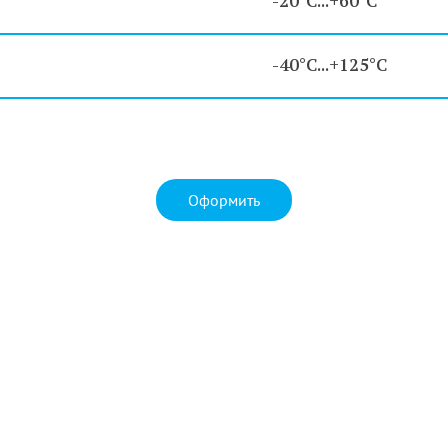
-20°C...+60°C
-40°C...+125°C
Оформить